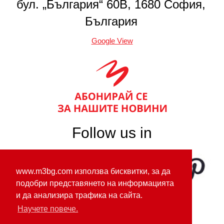
бул. „България“ 60В, 1680 София,
България
Google View
Follow us in
www.m3bg.com използва бисквитки, за да
подобри представянето на информацията
и да анализира трафика на сайта.
Научете повече.