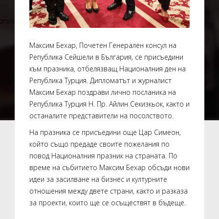
Максим Бехар, Почетен Генерален консул на
Република Сейшели в България, се присъедини
към празника, отбелязващ Националния ден на
Република Турция. Дипломатът и журналист
Максим Бехар поздрави лично посланика на
Република Турция Н. Пр. Айлин Секизкьок, както и
останалите представители на посолството.
На празника се присъедини още Цар Симеон,
който също предаде своите пожелания по
повод Националния празник на страната. По
време на събитието Максим Бехар обсъди нови
идеи за засилване на бизнес и културните
отношения между двете страни, както и разказа
за проекти, които ще се осъществят в бъдеще.