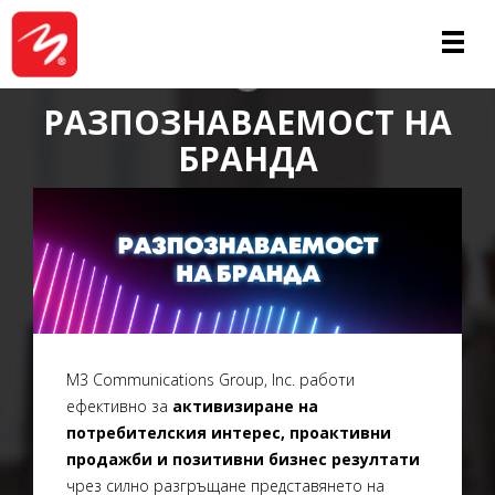
УСЛУГИ
РАЗПОЗНАВАЕМОСТ НА
БРАНДА
M3 Communications Group, Inc. работи
ефективно за
активизиране на
потребителския интерес, проактивни
продажби и позитивни бизнес резултати
чрез силно разгръщане представянето на