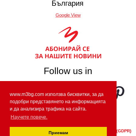
България
Google View
Follow us in
www.m3bg.com използва бисквитки, за да
подобри представянето на информацията
и да анализира трафика на сайта.
Научете повече.
ОБЩ РЕГЛАМЕНТ ЗА ЗАЩИТА НА ЛИЧНИТЕ ДАННИ (GDPR)
Приемам