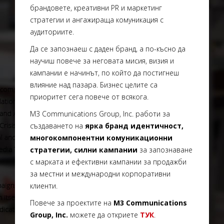
брандовете, креативни PR и маркетинг
стратегии и ангажираща комуникация с
аудиториите.
Да се запознаеш с даден бранд, а по-късно да
научиш повече за неговата мисия, визия и
кампании е начинът, по който да постигнеш
влияние над пазара. Бизнес целите са
приоритет сега повече от всякога.
M3 Communications Group, Inc. работи за
създаването на
ярка бранд идентичност,
многокомпонентни комуникационни
стратегии, силни кампании
за запознаване
с марката и ефективни кампании за продажби
за местни и международни корпоративни
клиенти.
Повече за проектите на
M3 Communications
Group, Inc.
можете да откриете
ТУК
.