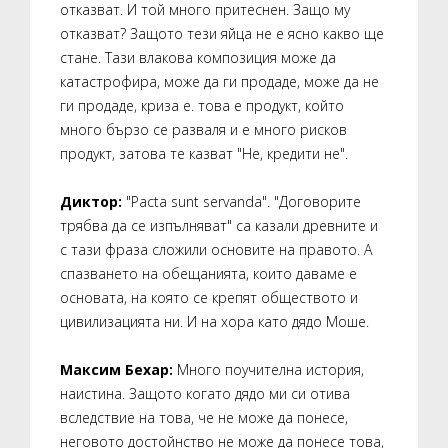
отказват. И той много притеснен. Защо му
отказват? Защото тези яйца не е ясно какво ще
стане. Тази влакова композиция може да
катастрофира, може да ги продаде, може да не
ги продаде, криза е. това е продукт, който
много бързо се разваля и е много рисков
продукт, затова те казват "Не, кредити не".
Диктор:
"Pacta sunt servanda". "Договорите
трябва да се изпълняват" са казали древните и
с тази фраза сложили основите на правото. А
спазването на обещанията, които даваме е
основата, на която се крепят обществото и
цивилизацията ни. И на хора като дядо Моше.
Максим Бехар:
Много поучителна история,
наистина. Защото когато дядо ми си отива
вследствие на това, че не може да понесе,
неговото достойнство не може да понесе това,