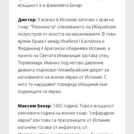
всъщност е и фамилията Бехар.
Диктор:
А всичко в Испания започва с края на
т.нар. "Реконкиста" отвоюването на Иберийския
полуостров от властта на мюсюлманите. В това
време бракът между Изабела I Кастилска и
Фердинанд II Арагонски обединява Испания, а
начело на Светата Инквизиция застава отец
Торквемада. Именно под негово давление
двамата подписват Алхамбрайския декрет за
изгонването на всички евреи от Испания. С
него те нарушават поредица обещания към
поданиците си евреи.
Максим Бехар:
1492 година. Това е всъщност
ключовата година на всички т.нар. "сефарадски
евреи" или това са преселниците от Испания,
изгонени тогава от инфантата, от