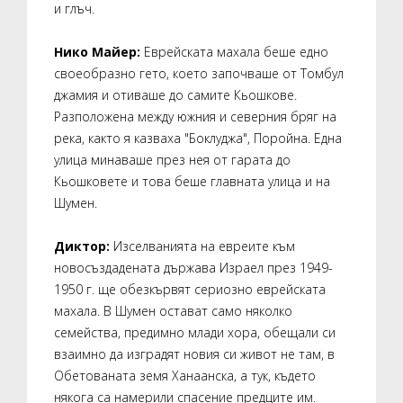
и глъч.
Нико Майер:
Еврейската махала беше едно
своеобразно гето, което започваше от Томбул
джамия и отиваше до самите Кьошкове.
Разположена между южния и северния бряг на
река, както я казваха "Боклуджа", Поройна. Една
улица минаваше през нея от гарата до
Кьошковете и това беше главната улица и на
Шумен.
Диктор:
Изселванията на евреите към
новосъздадената държава Израел през 1949-
1950 г. ще обезкървят сериозно еврейската
махала. В Шумен остават само няколко
семейства, предимно млади хора, обещали си
взаимно да изградят новия си живот не там, в
Обетованата земя Ханаанска, а тук, където
някога са намерили спасение предците им.