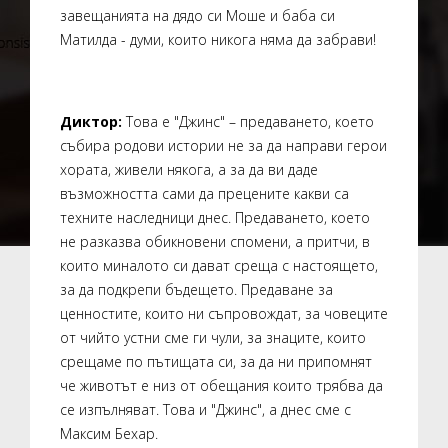
завещанията на дядо си Моше и баба си
Матилда - думи, които никога няма да забрави!
Диктор:
Това е "Джинс" – предаването, което
събира родови истории не за да направи герои
хората, живели някога, а за да ви даде
възможността сами да прецените какви са
техните наследници днес. Предаването, което
не разказва обикновени спомени, а притчи, в
които миналото си дават среща с настоящето,
за да подкрепи бъдещето. Предаване за
ценностите, които ни съпровождат, за човеците
от чийто устни сме ги чули, за знаците, които
срещаме по пътищата си, за да ни припомнят
че животът е низ от обещания които трябва да
се изпълняват. Това и "Джинс", а днес сме с
Максим Бехар.