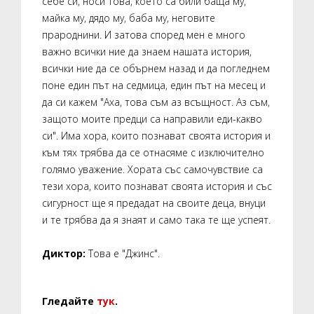
себе си, носи това, което са били баща му,
майка му, дядо му, баба му, неговите
прароднини. И затова според мен е много
важно всички ние да знаем нашата история,
всички ние да се обърнем назад и да погледнем
поне един път на седмица, един път на месец и
да си кажем "Аха, това съм аз всъщност. Аз съм,
защото моите предци са направили еди-какво
си". Има хора, които познават своята история и
към тях трябва да се отнасяме с изключително
голямо уважение. Хората със самочувствие са
тези хора, които познават своята история и със
сигурност ще я предадат на своите деца, внуци
и те трябва да я знаят и само така те ще успеят.
Диктор:
Това е "Джинс".
Гледайте
тук
.