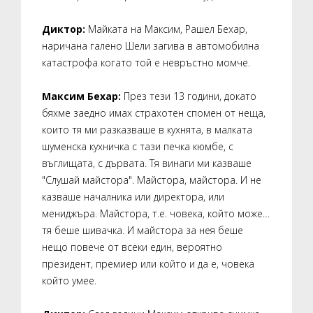
Диктор:
Майката на Максим, Рашел Бехар,
наричана галено Шели загива в автомобилна
катастрофа когато той е невръстно момче.
Максим Бехар:
През тези 13 години, докато
бяхме заедно имах страхотен спомен от неща,
които тя ми разказваше в кухнята, в малката
шуменска кухничка с тази печка кюмбе, с
въглищата, с дървата. Тя винаги ми казваше
"Слушай майстора". Майстора, майстора. И не
казваше началника или директора, или
мениджъра. Майстора, т.е. човека, който може…
тя беше шивачка. И майстора за нея беше
нещо повече от всеки един, вероятно
президент, премиер или който и да е, човека
който умее.