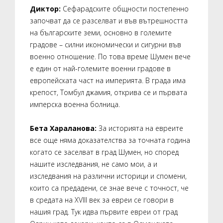
Диктор:
Сефарадските общности постепенно
започват да се разселват и във вътрешността
на българските земи, основно в големите
градове – силни икономически и сигурни във
военно отношение. По това време Шумен вече
е един от най-големите военни градове в
европейската част на империята. В града има
крепост, Томбул джамия, открива се и първата
имперска военна болница.
Бета Хараланова:
За историята на евреите
все още няма доказателства за точната година
когато се заселват в град Шумен, но според
нашите изследвания, не само мои, а и
изследвания на различни историци и спомени,
които са предадени, се знае вече с точност, че
в средата на XVIII век за евреи се говори в
нашия град. Тук идва първите евреи от град