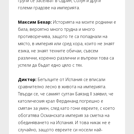
групи се заселват в Одрин, Солун и други
големи градове на империята.
Максим Бехар:
Историята на моите роднини е
била, вероятно много трудна и много
противоречива, защото те са попаднали на
място, в империя или сред хора, които не знаят
езика, не знаят техните обичаи, съвсем
различни, коренно различни и въпреки това са
успели да бъдат едно цяло с тях.
Диктор:
Бегълците от Испания се вписали
сравнително лесно в живота на империята.
Твърди се, че самият султан Баязид II заявил, че
католическия крал Фердинанд погрешно е
смятан за умен, след като гони евреите, с което
обогатява Османската империя за сметка на
обединяването на Испания. И това никак не е
случайно, защото евреите си носели най-