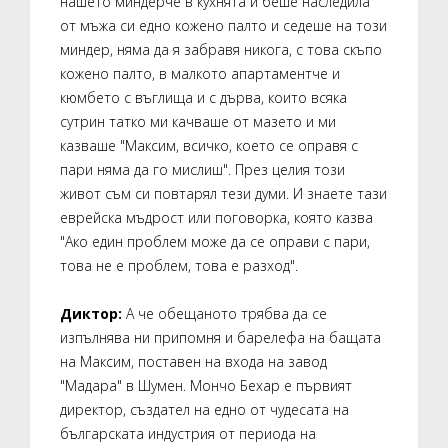
нашето миндерче в кухнята и беше наследила
от мъжа си едно кожено палто и седеше на този
миндер, няма да я забравя никога, с това скъпо
кожено палто, в малкото апартаментче и
кюмбето с въглища и с дърва, които всяка
сутрин татко ми качваше от мазето и ми
казваше "Максим, всичко, което се оправя с
пари няма да го мислиш". През целия този
живот съм си повтарял тези думи. И знаете тази
еврейска мъдрост или поговорка, която казва
"Ако един проблем може да се оправи с пари,
това не е проблем, това е разход".
Диктор:
А че обещаното трябва да се
изпълнява ни припомня и барелефа на бащата
на Максим, поставен на входа на завод
"Мадара" в Шумен. Мончо Бехар е първият
директор, създател на едно от чудесата на
българската индустрия от периода на