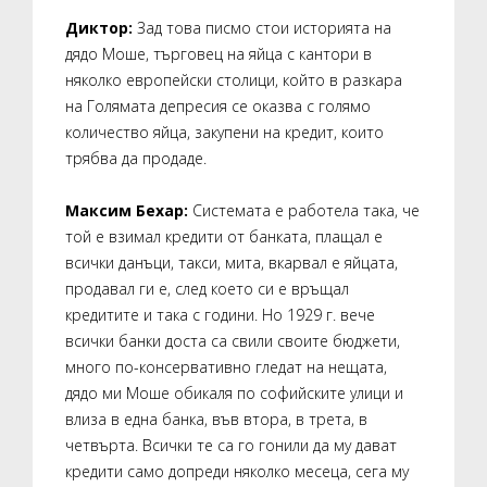
Диктор:
Зад това писмо стои историята на
дядо Моше, търговец на яйца с кантори в
няколко европейски столици, който в разкара
на Голямата депресия се оказва с голямо
количество яйца, закупени на кредит, които
трябва да продаде.
Максим Бехар:
Системата е работела така, че
той е взимал кредити от банката, плащал е
всички данъци, такси, мита, вкарвал е яйцата,
продавал ги е, след което си е връщал
кредитите и така с години. Но 1929 г. вече
всички банки доста са свили своите бюджети,
много по-консервативно гледат на нещата,
дядо ми Моше обикаля по софийските улици и
влиза в една банка, във втора, в трета, в
четвърта. Всички те са го гонили да му дават
кредити само допреди няколко месеца, сега му