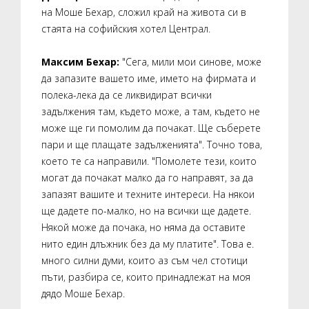
на Моше Бехар, сложил край на живота си в
стаята на софийския хотел Централ.
Максим Бехар:
"Сега, мили мои синове, може
да запазите вашето име, името на фирмата и
полека-лека да се ликвидират всички
задължения там, където може, а там, където не
може ще ги помолим да почакат. Ще съберете
пари и ще плащате задълженията". Точно това,
което те са направили. "Помолете тези, които
могат да почакат малко да го направят, за да
запазят вашите и техните интереси. На някои
ще дадете по-малко, но на всички ще дадете.
Някой може да почака, но няма да оставите
нито един длъжник без да му платите". Това е.
много силни думи, които аз съм чел стотици
пъти, разбира се, които принадлежат на моя
дядо Моше Бехар.