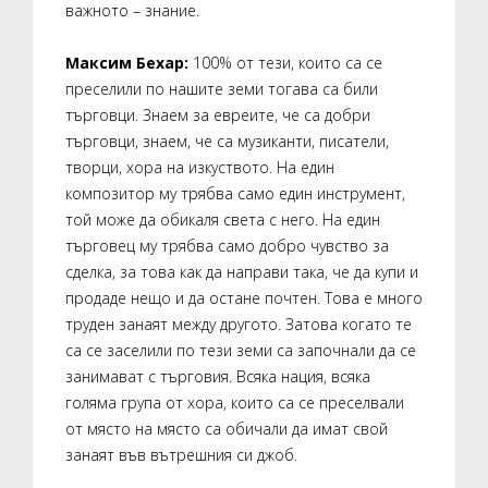
важното – знание.
Максим Бехар:
100% от тези, които са се
преселили по нашите земи тогава са били
търговци. Знаем за евреите, че са добри
търговци, знаем, че са музиканти, писатели,
творци, хора на изкуството. На един
композитор му трябва само един инструмент,
той може да обикаля света с него. На един
търговец му трябва само добро чувство за
сделка, за това как да направи така, че да купи и
продаде нещо и да остане почтен. Това е много
труден занаят между другото. Затова когато те
са се заселили по тези земи са започнали да се
занимават с търговия. Всяка нация, всяка
голяма група от хора, които са се преселвали
от място на място са обичали да имат свой
занаят във вътрешния си джоб.