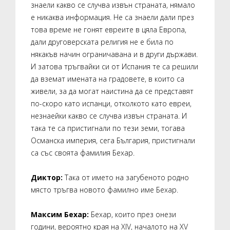
знаели какво се случва извън страната, нямало
е никаква информация. Не са знаели дали през
това време не гонят евреите в цяла Европа,
дали друговерската религия не е била по
някакъв начин ограничавана и в други държави.
И затова тръгвайки си от Испания те са решили
да вземат имената на градовете, в които са
живели, за да могат наистина да се представят
по-скоро като испанци, отколкото като евреи,
незнаейки какво се случва извън страната. И
така те са пристигнали по тези земи, тогава
Османска империя, сега България, пристигнали
са със своята фамилия Бехар.
Диктор:
Така от името на загубеното родно
място тръгва новото фамилно име Бехар.
Максим Бехар:
Бехар, които през онези
години, вероятно края на XIV, началото на XV