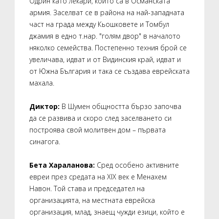
Одрин като лекари, които са в Османската
армия. Заселват се в района на най-западната
част на града между Кьошковете и Томбул
джамия в едно т.нар. "голям двор" в началото
няколко семейства. Постепенно техния брой се
увеличава, идват и от Видинския край, идват и
от Южна България и така се създава еврейската
махала.
Диктор:
В Шумен общността бързо започва
да се развива и скоро след заселването си
построява свой молитвен дом – първата
синагога.
Бета Хараланова:
Сред особено активните
евреи през средата на XIX век е Менахем
Навон. Той става и председател на
организацията, на местната еврейска
организация, млад, знаещ чужди езици, който е