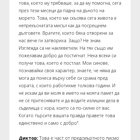
това, което му трябваше, за да му помогна, сега
през тези месеци да падна на дъното на
морето. Това, което ми скъсява сега живота е
непрекъснатата мисъл как да посрещнем
дълговете. Вратите, които бяха отворени за
нас вече ги затвориха. Защо? Не знам.
Изглежда са ни наклеветили. На тях също им
пожелавам добро да постигнат. Нека всеки си
получи това, което е постлал. Мои синове,
познавайки своя характер, знаете, че няма да
мога да понеса върху себе си срама пред
хората, с които работихме толкова години. И
не искам да ви моля в името на моята памет да
не се притеснявате и да водите излишни дела в
съдилища с хора, които са по-силни от вас.
Когато търсите вашата правда правете това
единствено и само с добро".
Диктор:
Това е част от предсмъртното писмо