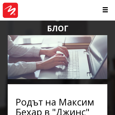
ЗА НАС
БЛОГ
Родът на Максим
Бехар в "Джинс"