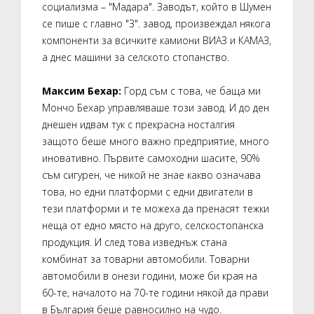
социализма – "Мадара". Заводът, който в Шумен
се пише с главно "З". завод, произвеждал някога
компоненти за всичките камиони ВИАЗ и КАМАЗ,
а днес машини за селското стопанство.
Максим Бехар:
Горд съм с това, че баща ми
Мончо Бехар управляваше този завод. И до ден
днешен идвам тук с прекрасна носталгия
защото беше много важно предприятие, много
иновативно. Първите самоходни шасите, 90%
съм сигурен, че никой не знае какво означава
това, но едни платформи с едни двигатели в
тези платформи и те можеха да пренасят тежки
неща от едно място на друго, селскостопанска
продукция. И след това изведнъж стана
комбинат за товарни автомобили. Товарни
автомобили в онези години, може би края на
60-те, началото на 70-те години някой да прави
в България беше равносилно на чудо.