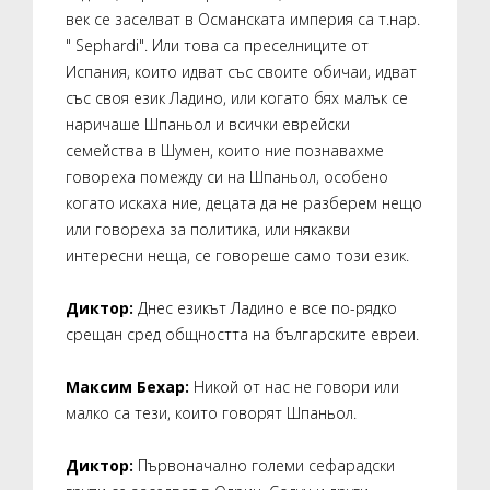
век се заселват в Османската империя са т.нар.
" Sephardi". Или това са преселниците от
Испания, които идват със своите обичаи, идват
със своя език Ладино, или когато бях малък се
наричаше Шпаньол и всички еврейски
семейства в Шумен, които ние познавахме
говореха помежду си на Шпаньол, особено
когато искаха ние, децата да не разберем нещо
или говореха за политика, или някакви
интересни неща, се говореше само този език.
Диктор:
Днес езикът Ладино е все по-рядко
срещан сред общността на българските евреи.
Максим Бехар:
Никой от нас не говори или
малко са тези, които говорят Шпаньол.
Диктор:
Първоначално големи сефарадски