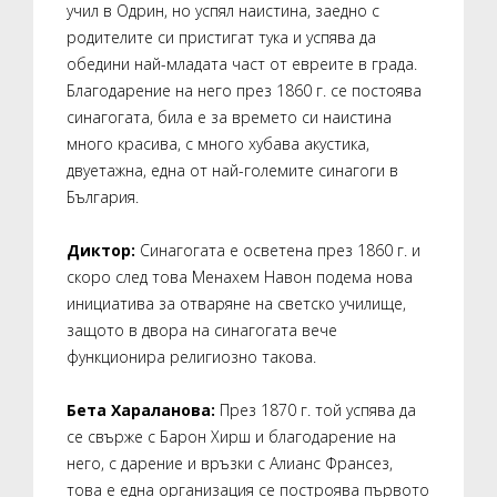
учил в Одрин, но успял наистина, заедно с
родителите си пристигат тука и успява да
обедини най-младата част от евреите в града.
Благодарение на него през 1860 г. се постоява
синагогата, била е за времето си наистина
много красива, с много хубава акустика,
двуетажна, една от най-големите синагоги в
България.
Диктор:
Синагогата е осветена през 1860 г. и
скоро след това Менахем Навон подема нова
инициатива за отваряне на светско училище,
защото в двора на синагогата вече
функционира религиозно такова.
Бета Хараланова:
През 1870 г. той успява да
се свърже с Барон Хирш и благодарение на
него, с дарение и връзки с Алианс Франсез,
това е една организация се построява първото