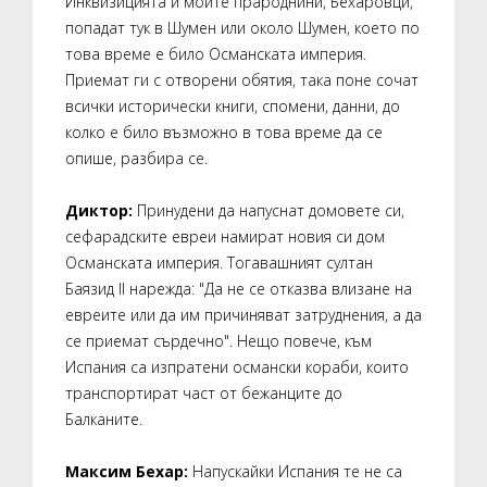
Инквизицията и моите прароднини, Бехаровци,
попадат тук в Шумен или около Шумен, което по
това време е било Османската империя.
Приемат ги с отворени обятия, така поне сочат
всички исторически книги, спомени, данни, до
колко е било възможно в това време да се
опише, разбира се.
Диктор:
Принудени да напуснат домовете си,
сефарадските евреи намират новия си дом
Османската империя. Тогавашният султан
Баязид II нарежда: "Да не се отказва влизане на
евреите или да им причиняват затруднения, а да
се приемат сърдечно". Нещо повече, към
Испания са изпратени османски кораби, които
транспортират част от бежанците до
Балканите.
Максим Бехар:
Напускайки Испания те не са