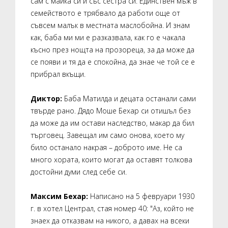
сам с майка си и със сестра си. Единствен мъж в
семейството е трябвало да работи още от
съвсем малък в местната маслобойна. И знам
как, баба ми ми е разказвала, как го е чакала
късно през нощта на прозореца, за да може да
се появи и тя да е спокойна, да знае че той се е
прибрал вкъщи.
Диктор:
Баба Матилда и децата останали сами
твърде рано. Дядо Моше Бехар си отишъл без
да може да им остави наследство, макар да бил
търговец. Завещал им само онова, което му
било останало накрая – доброто име. Не са
много хората, които могат да оставят толкова
достойни думи след себе си.
Максим Бехар:
Написано на 5 февруари 1930
г. в хотел Централ, стая номер 40: "Аз, който не
знаех да отказвам на никого, а давах на всеки