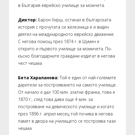
в България еврейско училище за момчета.
Диктор:
Барон Хирш, останал в българската
история с прочутата си железница е и виден
деятел на международното еврейско движение.
С негова помощ през 1874 г. в Шумен е
открито и първото училище за момичета. По-
късно благодарните граждани издигат в негова
чест чешма.
Бета Хараланова:
Той е един от най-големите
дарители за построяването на самото училище.
От начало е дал 100 млн. златни франка, това е
1870 г., след това дава още 4 млн. за
построяване на девическото училище и когато
през 1896 г. април месец той почива в негова
памет в двора на училището се построява тази
чешма.