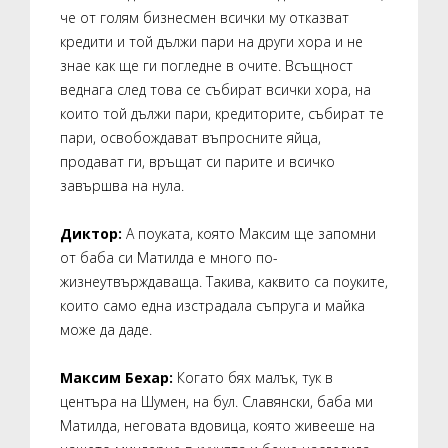
че от голям бизнесмен всички му отказват
кредити и той дължи пари на други хора и не
знае как ще ги погледне в очите. Всъщност
веднага след това се събират всички хора, на
които той дължи пари, кредиторите, събират те
пари, освобождават въпросните яйца,
продават ги, връщат си парите и всичко
завършва на нула.
Диктор:
А поуката, която Максим ще запомни
от баба си Матилда е много по-
жизнеутвърждаваща. Такива, каквито са поуките,
които само една изстрадала съпруга и майка
може да даде.
Максим Бехар:
Когато бях малък, тук в
центъра на Шумен, на бул. Славянски, баба ми
Матилда, неговата вдовица, която живееше на