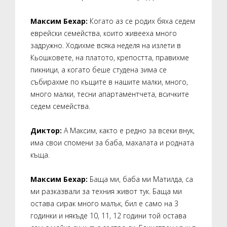
Максим Бехар:
Когато аз се родих бяха седем
еврейски семейства, които живееха много
задружно. Ходихме всяка неделя на излети в
Кьошковете, на платото, крепостта, правихме
пикници, а когато беше студена зима се
събирахме по къщите в нашите малки, много,
много малки, тесни апартаментчета, всичките
седем семейства.
Диктор:
А Максим, както е редно за всеки внук,
има свои спомени за баба, махалата и родната
къща.
Максим Бехар:
Баща ми, баба ми Матилда, са
ми разказвали за техния живот тук. Баща ми
остава сирак много малък, бил е само на 3
годинки и някъде 10, 11, 12 години той остава