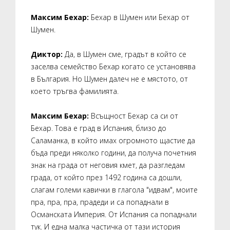
Максим Бехар:
Бехар в Шумен или Бехар от
Шумен.
Диктор:
Да, в Шумен сме, градът в който се
заселва семейство Бехар когато се установява
в България. Но Шумен далеч не е мястото, от
което тръгва фамилията.
Максим Бехар:
Всъщност Бехар са си от
Бехар. Това е град в Испания, близо до
Саламанка, в който имах огромното щастие да
бъда преди няколко години, да получа почетния
знак на града от неговия кмет, да разгледам
града, от който през 1492 година са дошли,
слагам големи кавички в глагола "идвам", моите
пра, пра, пра, прадеди и са попаднали в
Османската Империя. От Испания са попаднали
тук. И една малка частичка от тази история