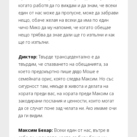
когато работя да го виждам и да знам, че всеки
един от нас може да пропусне, може да забрави
нещо, обаче желая на всеки да има по един
чичо Мико да му напомня, че когато обещае
нещо трябва да знае дали ще го изпълни и как
ще го изпълни.
Диктор:
Твърде трансцедентално е да
твърдим, че спазването на обещанията, за
което предсмъртно пише дядо Моше е
семейната орис, която следва Максим. Но със
сигурност там, някъде в живота и делата на
хората преди вас, на хората преди Максим са
закодирани послания и ценности, които могат
да се случат поне зад челата ни. Ако имаме очи
да ги видим.
Максим Бехар:
Всеки един от нас, вътре в