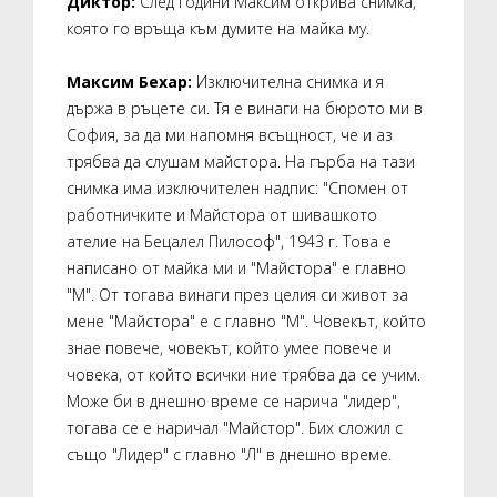
Диктор:
След години Максим открива снимка,
която го връща към думите на майка му.
Максим Бехар:
Изключителна снимка и я
държа в ръцете си. Тя е винаги на бюрото ми в
София, за да ми напомня всъщност, че и аз
трябва да слушам майстора. На гърба на тази
снимка има изключителен надпис: "Спомен от
работничките и Майстора от шивашкото
ателие на Бецалел Пилософ", 1943 г. Това е
написано от майка ми и "Майстора" е главно
"М". От тогава винаги през целия си живот за
мене "Майстора" е с главно "М". Човекът, който
знае повече, човекът, който умее повече и
човека, от който всички ние трябва да се учим.
Може би в днешно време се нарича "лидер",
тогава се е наричал "Майстор". Бих сложил с
също "Лидер" с главно "Л" в днешно време.