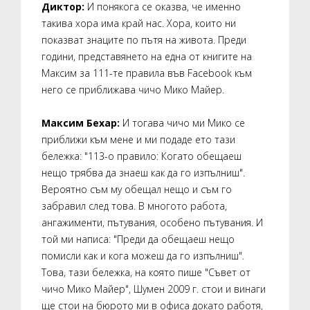
Диктор:
И понякога се оказва, че именно
такива хора има край нас. Хора, които ни
показват знаците по пътя на живота. Преди
години, представянето на една от книгите на
Максим за 111-те правила във Facebook към
него се приближава чичо Мико Майер.
Максим Бехар:
И тогава чичо ми Мико се
приближи към мене и ми подаде ето тази
бележка: "113-о правило: Когато обещаеш
нещо трябва да знаеш как да го изпълниш".
Вероятно съм му обещал нещо и съм го
забравил след това. В многото работа,
ангажименти, пътувания, особено пътувания. И
той ми написа: "Преди да обещаеш нещо
помисли как и кога можеш да го изпълниш".
Това, тази бележка, на която пише "Съвет от
чичо Мико Майер", Шумен 2009 г. стои и винаги
ще стои на бюрото ми в офиса докато работя,