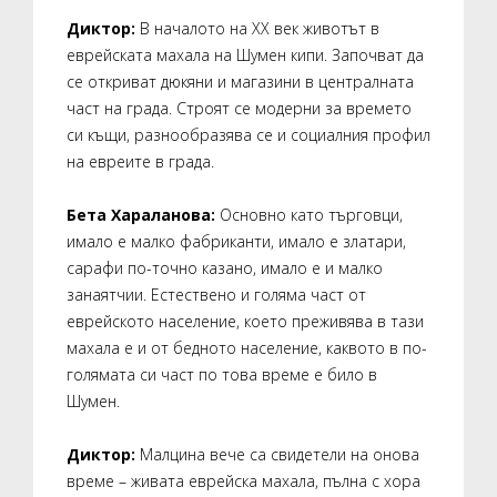
Диктор:
В началото на XX век животът в
еврейската махала на Шумен кипи. Започват да
се откриват дюкяни и магазини в централната
част на града. Строят се модерни за времето
си къщи, разнообразява се и социалния профил
на евреите в града.
Бета Хараланова:
Основно като търговци,
имало е малко фабриканти, имало е златари,
сарафи по-точно казано, имало е и малко
занаятчии. Естествено и голяма част от
еврейското население, което преживява в тази
махала е и от бедното население, каквото в по-
голямата си част по това време е било в
Шумен.
Диктор:
Малцина вече са свидетели на онова
време – живата еврейска махала, пълна с хора