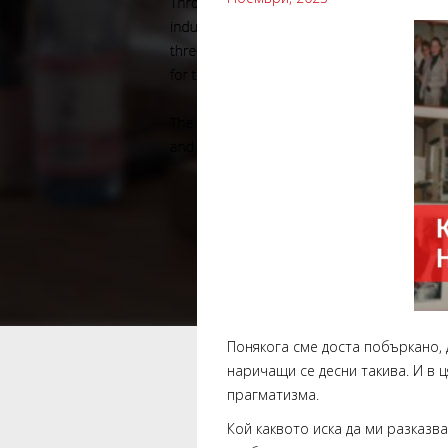
Понякога сме доста побъркано, 
наричащи се десни такива. И в 
прагматизма.
Кой каквото иска да ми разказва