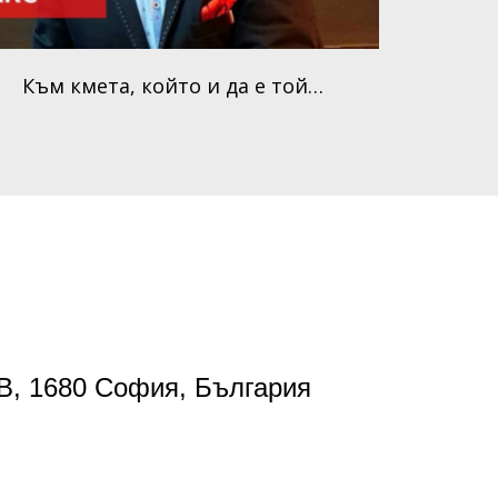
Към кмета, който и да е той…
0В, 1680 София, България