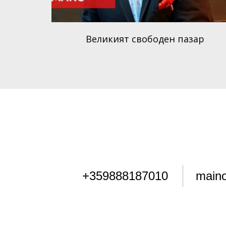
Великият свободен пазар
+359888187010
main