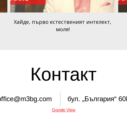
Хайде, първо естественият интелект,
моля!
Контакт
office@m3bg.com
бул. „България“ 6
Google View