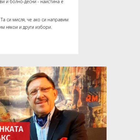
ви и болно-десни - наистина е
Та си мисля, че ако си направим
им някои и други избори.