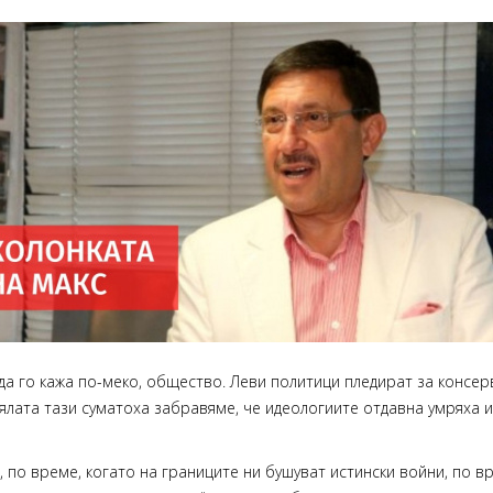
да го кажа по-меко, общество. Леви политици пледират за консе
цялата тази суматоха забравяме, че идеологиите отдавна умряха 
, по време, когато на границите ни бушуват истински войни, по в