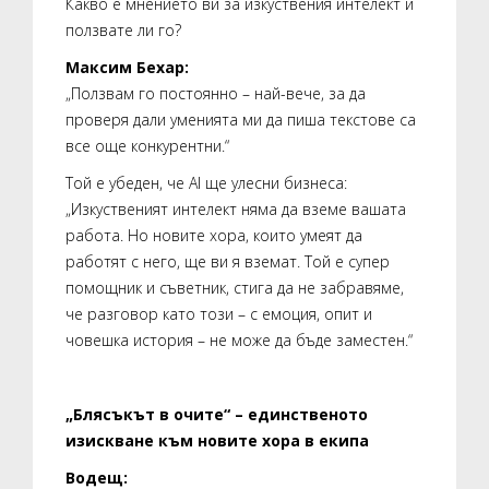
Какво е мнението ви за изкуствения интелект и
ползвате ли го?
Максим Бехар:
„Ползвам го постоянно – най-вече, за да
проверя дали уменията ми да пиша текстове са
все още конкурентни.“
Той е убеден, че AI ще улесни бизнеса:
„Изкуственият интелект няма да вземе вашата
работа. Но новите хора, които умеят да
работят с него, ще ви я вземат. Той е супер
помощник и съветник, стига да не забравяме,
че разговор като този – с емоция, опит и
човешка история – не може да бъде заместен.“
„Блясъкът в очите“ – единственото
изискване към новите хора в екипа
Водещ: