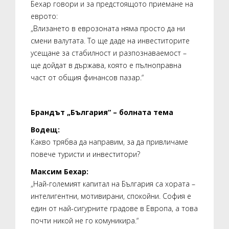
Бехар говори и за предстоящото приемане на
еврото:
„Влизането в еврозоната няма просто да ни
смени валутата. То ще даде на инвеститорите
усещане за стабилност и разпознаваемост –
ще дойдат в държава, която е пълноправна
част от общия финансов пазар.“
Брандът „България“ – болната тема
Водещ:
Какво трябва да направим, за да привличаме
повече туристи и инвеститори?
Максим Бехар:
„Най-големият капитал на България са хората –
интелигентни, мотивирани, спокойни. София е
един от най-сигурните градове в Европа, а това
почти никой не го комуникира.“