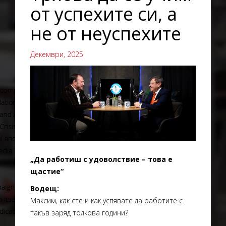
от успехите си, а
не от неуспехите
Декември, 2025
„Да работиш с удоволствие – това е
щастие“
Водещ:
Максим, как сте и как успявате да работите с
такъв заряд толкова години?