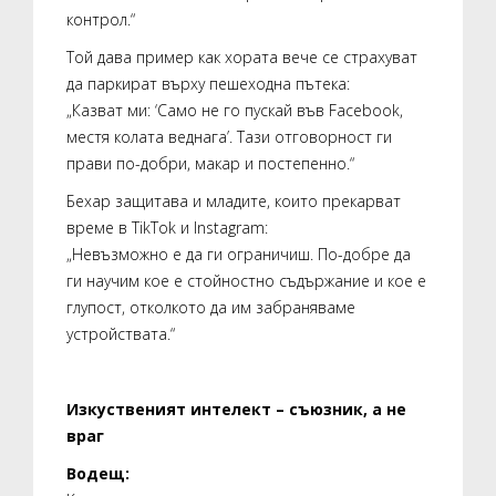
контрол.“
Той дава пример как хората вече се страхуват
да паркират върху пешеходна пътека:
„Казват ми: ‘Само не го пускай във Facebook,
местя колата веднага’. Тази отговорност ги
прави по-добри, макар и постепенно.“
Бехар защитава и младите, които прекарват
време в TikTok и Instagram:
„Невъзможно е да ги ограничиш. По-добре да
ги научим кое е стойностно съдържание и кое е
глупост, отколкото да им забраняваме
устройствата.“
Изкуственият интелект – съюзник, а не
враг
Водещ: