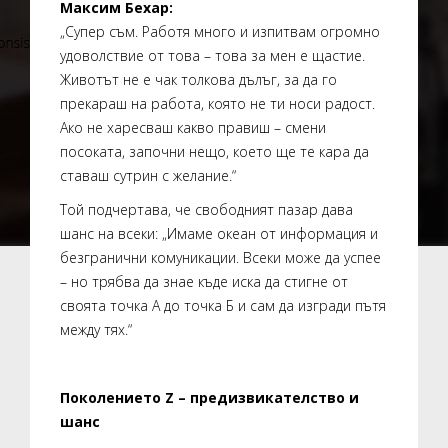
Максим Бехар:
„Супер съм. Работя много и изпитвам огромно
удоволствие от това – това за мен е щастие.
Животът не е чак толкова дълъг, за да го
прекараш на работа, която не ти носи радост.
Ако не харесваш какво правиш – смени
посоката, започни нещо, което ще те кара да
ставаш сутрин с желание.“
Той подчертава, че свободният пазар дава
шанс на всеки: „Имаме океан от информация и
безгранични комуникации. Всеки може да успее
– но трябва да знае къде иска да стигне от
своята точка А до точка Б и сам да изгради пътя
между тях.“
Поколението Z
– предизвикателство и
шанс