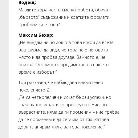
Водещ:
Младите хора често сменят работа, обичат
„бързото“ съдържание и кратките формати.
Проблем ли е това?
Максим Бехар:
„Не виждам нищо лошо в това някой да влезе
във фирма, да види, че това не е неговото
място и да пробва другаде. Важното е, че
опитва. Огромното предимство на нашето
време е изборът.“
Той разказва, че наблюдава внимателно
поколението Z:
„Те са нетърпеливи и искат бързи успехи, но
знаят какво искат и го преследват. Ние, по-
възрастните, няма да ги променим – ние трябва
да се променим и да се учим от тях. Затова
дори планирам книга за това поколение.“