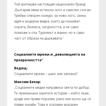
Той критикува настоящия национален бранд:
„България няма истинско лого и смислен слоган.
Трябва отворен конкурс за ново лого, силна
идея и модерни видеа, които да показват
хората, бизнеса, сигурността, а не само
плажове и спа. Туризмът е важен, но е само
част от образа на държавата.“
Социалните мрежи и „революцията на
прозрачността“
Водещ:
Социалните мрежи – шанс или заплаха?
Максим Бехар:
„Социалните медии направиха света по-добър.
Те премахнаха скритите истории – който лъже,
краде или прави поразии, рано или късно ще се
появи онлайн. Това е огромен морален