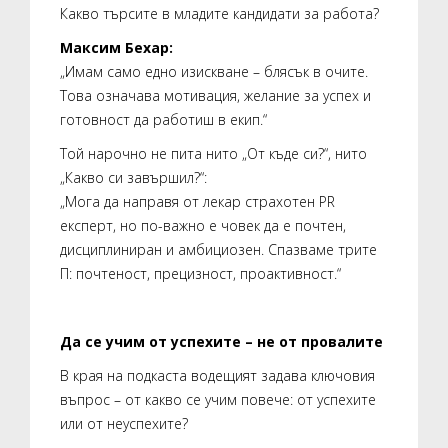
Какво търсите в младите кандидати за работа?
Максим Бехар:
„Имам само едно изискване – блясък в очите.
Това означава мотивация, желание за успех и
готовност да работиш в екип.“
Той нарочно не пита нито „От къде си?“, нито
„Какво си завършил?“:
„Мога да направя от лекар страхотен PR
експерт, но по-важно е човек да е почтен,
дисциплиниран и амбициозен. Спазваме трите
П: почтеност, прецизност, проактивност.“
Да се учим от успехите – не от провалите
В края на подкаста водещият задава ключовия
въпрос – от какво се учим повече: от успехите
или от неуспехите?