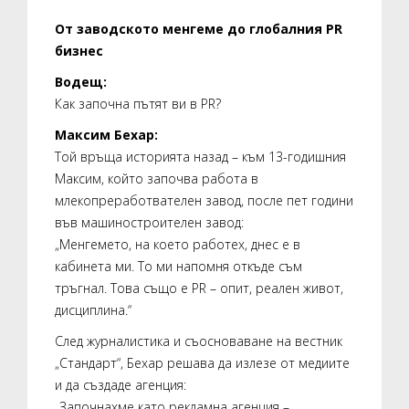
От заводското менгеме до глобалния PR
бизнес
Водещ:
Как започна пътят ви в PR?
Максим Бехар:
Той връща историята назад – към 13-годишния
Максим, който започва работа в
млекопреработвателен завод, после пет години
във машиностроителен завод:
„Менгемето, на което работех, днес е в
кабинета ми. То ми напомня откъде съм
тръгнал. Това също е PR – опит, реален живот,
дисциплина.“
След журналистика и съосноваване на вестник
„Стандарт“, Бехар решава да излезе от медиите
и да създаде агенция:
„Започнахме като рекламна агенция –