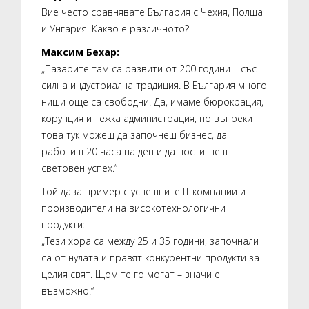
Вие често сравнявате България с Чехия, Полша
и Унгария. Какво е различното?
Максим Бехар:
„Пазарите там са развити от 200 години – със
силна индустриална традиция. В България много
ниши още са свободни. Да, имаме бюрокрация,
корупция и тежка администрация, но въпреки
това тук можеш да започнеш бизнес, да
работиш 20 часа на ден и да постигнеш
световен успех.“
Той дава пример с успешните IT компании и
производители на високотехнологични
продукти:
„Тези хора са между 25 и 35 години, започнали
са от нулата и правят конкурентни продукти за
целия свят. Щом те го могат – значи е
възможно.“