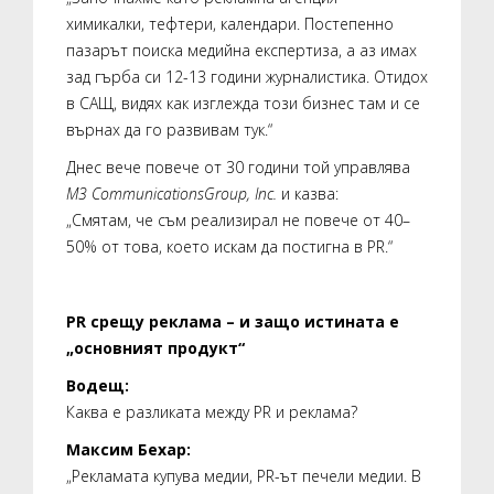
химикалки, тефтери, календари. Постепенно
пазарът поиска медийна експертиза, а аз имах
зад гърба си 12-13 години журналистика. Отидох
в САЩ, видях как изглежда този бизнес там и се
върнах да го развивам тук.“
Днес вече повече от 30 години той управлява
M
3 Communications
Group
, Inc
.
и казва:
„Смятам, че съм реализирал не повече от 40–
50% от това, което искам да постигна в PR.“
PR
срещу реклама – и защо истината е
„основният продукт“
Водещ:
Каква е разликата между PR и реклама?
Максим Бехар:
„Рекламата купува медии, PR-ът печели медии. В