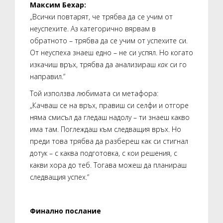
Максим Бехар:
„Всички повтарят, че трябва да се учим от
неуспехите. Аз категорично вярвам в
обратното – трябва да се учим от успехите си.
От неуспеха знаеш едно – не си успял. Но когато
изкачиш връх, трябва да анализираш
как
си го
направил.“
Той използва любимата си метафора:
„Качваш се на връх, правиш си селфи и отгоре
няма смисъл да гледаш надолу – ти знаеш какво
има там. Поглеждаш към следващия връх. Но
преди това трябва да разбереш как си стигнал
дотук – с каква подготовка, с кои решения, с
какви хора до теб. Тогава можеш да планираш
следващия успех.“
Финално послание