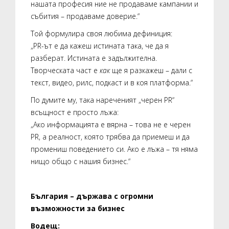
нашата професия ние не продаваме кампании и
събития – продаваме доверие.“
Той формулира своя любима дефиниция:
„PR-ът е да кажеш истината така, че да я
разберат. Истината е задължителна.
Творческата част е
как
ще я разкажеш – дали с
текст, видео, рилс, подкаст и в коя платформа.“
По думите му, така нареченият „черен PR“
всъщност е просто лъжа:
„Ако информацията е вярна – това не е черен
PR, а реалност, която трябва да приемеш и да
промениш поведението си. Ако е лъжа – тя няма
нищо общо с нашия бизнес.“
България – държава с огромни
възможности за бизнес
Водещ: