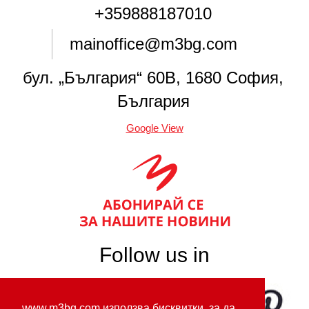
+359888187010
mainoffice@m3bg.com
бул. „България“ 60В, 1680 София,
България
Google View
Follow us in
www.m3bg.com използва бисквитки, за да