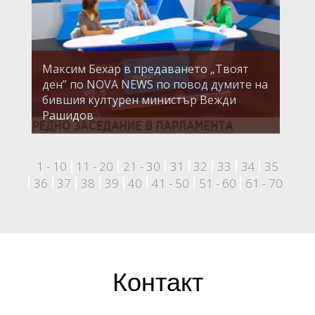
Максим Бехар в предаването „Твоят
ден” по NOVA NEWS по повод думите на
бившия културен министър Вежди
Рашидов
1 - 10
11 - 20
21 - 30
31
32
33
34
35
36
37
38
39
40
41 - 50
51 - 60
61 - 70
Контакт