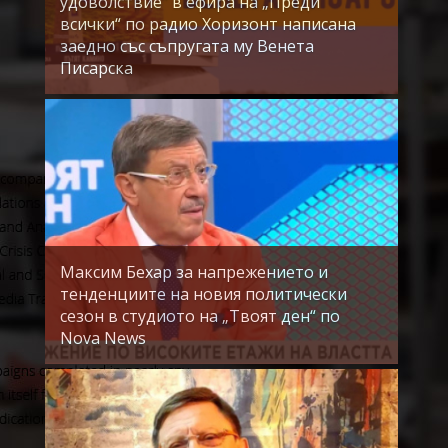
удоволствие" в ефира на „Преди
всички“ по радио Хоризонт написана
заедно със съпругата му Венета
Писарска
Максим Бехар за напрежението и
тенденциите на новия политически
сезон в студиото на „Твоят ден“ по
Nova News