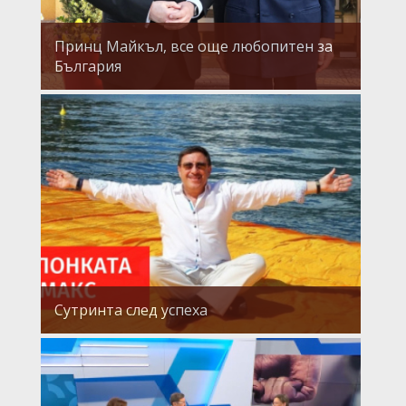
Принц Майкъл, все още любопитен за
България
Сутринта след успеха