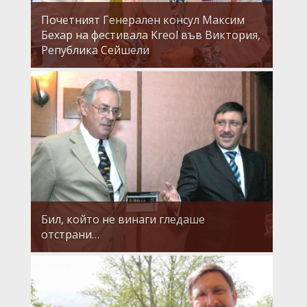
Почетният Генерален консул Максим
Бехар на фестивала Kreol във Виктория,
Република Сейшели
Бил, който не винаги гледаше
отстрани…