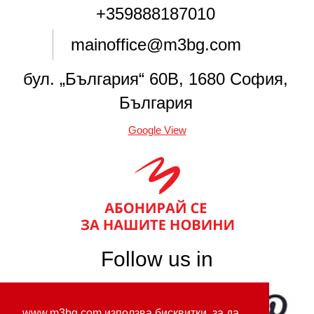
+359888187010
mainoffice@m3bg.com
бул. „България“ 60В, 1680 София,
България
Google View
Follow us in
www.m3bg.com използва бисквитки, за да