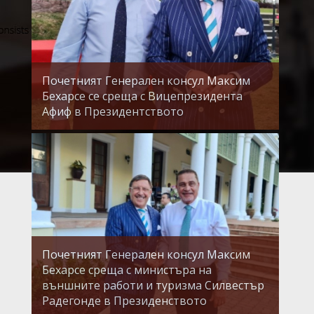
Почетният Генерален консул Максим
Бехарсе се среща с Вицепрезидента
Афиф в Президентството
Почетният Генерален консул Максим
Бехарсе среща с министъра на
външните работи и туризма Силвестър
Радегонде в Президенството