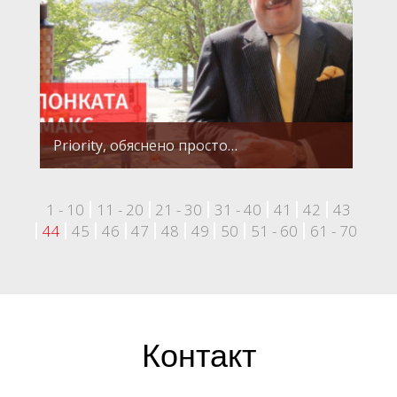
Priority, обяснено просто…
1 - 10
11 - 20
21 - 30
31 - 40
41
42
43
44
45
46
47
48
49
50
51 - 60
61 - 70
Контакт