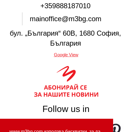
+359888187010
mainoffice@m3bg.com
бул. „България“ 60В, 1680 София,
България
Google View
Follow us in
www.m3bg.com използва бисквитки, за да