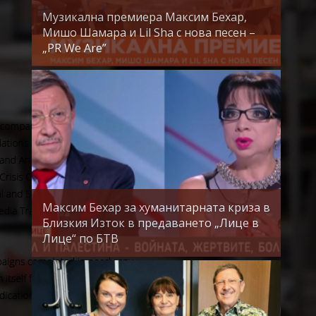
Музикална премиера Максим Бехар,
Мишо Шамара и Lil Sha с нова песен –
„PR We Are”
Максим Бехар за хуманитарната криза в
Близкия Изток в предаването „Лице в
Лице“ по БТВ