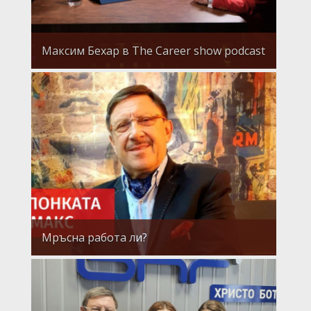
Максим Бехар в The Career show podcast
Мръсна работа ли?