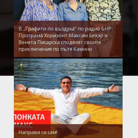
В „Графити по въздуха“ по радио БНР-
Програма Хоризонт Максим Бехар и
Венета Писарска споделят своите
приключения по пътя Камино
Направи си сам!