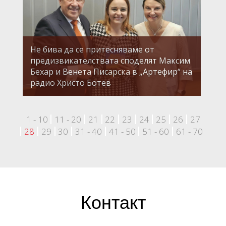
Не бива да се притесняваме от
предизвикателствата споделят Максим
Бехар и Венета Писарска в „Артефир“ на
радио Христо Ботев
1 - 10
11 - 20
21
22
23
24
25
26
27
28
29
30
31 - 40
41 - 50
51 - 60
61 - 70
Контакт